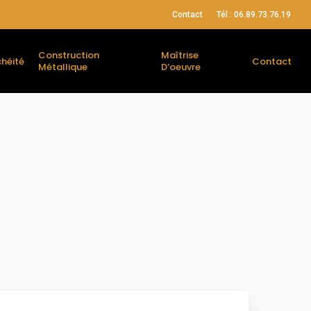
Contact
Tél : 06.89.73.76.19
Construction
Maîtrise
héité
Contact
Métallique
D’oeuvre