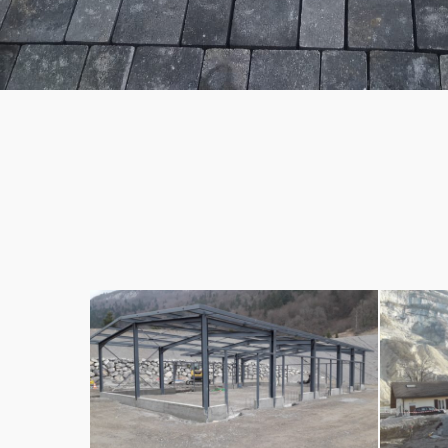
Construction
Construct
et
et
rénovation
rénovatio