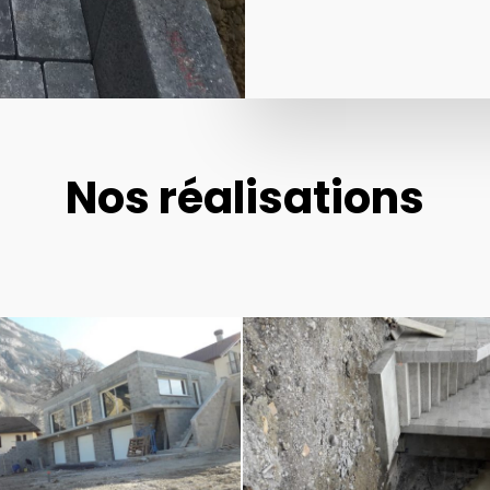
Nos réalisations
ion
Construction
et
n
rénovation