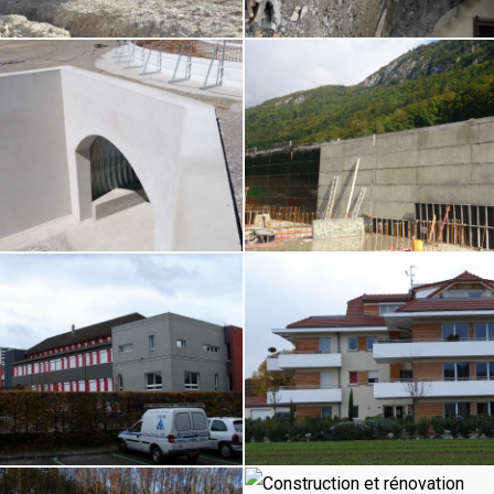
ion
Construction
et
n
rénovation
ion
Construction
et
n
rénovation
ion
Construction