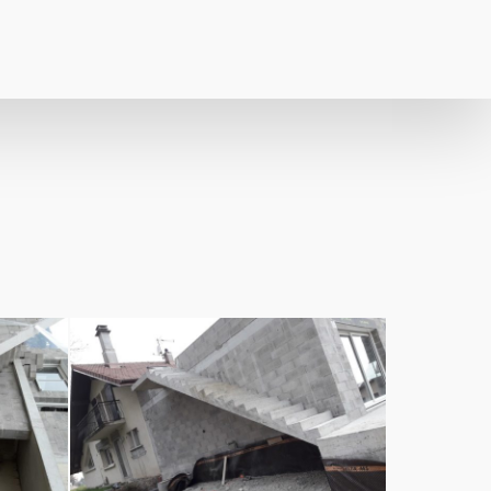
Construction
et
rénovation