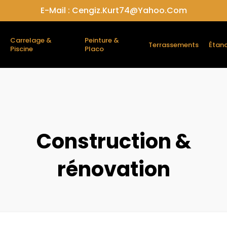
E-Mail : Cengiz.kurt74@yahoo.com
Carrelage &
Peinture &
Terrassements
Étanc
Piscine
Placo
Construction &
rénovation