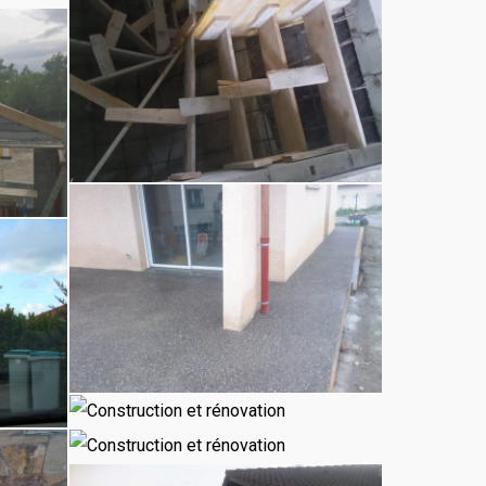
et
rénovation
Construction
et
rénovation
Kurt-
maçonnerie-
Kurt-
entreprise