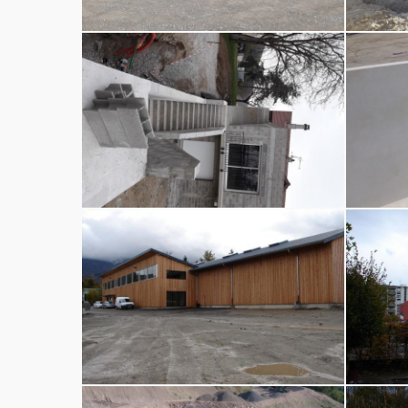
Construction
Construct
et
et
rénovation
rénovatio
Construction
Construct
et
et
rénovation
rénovatio
Construction
Construct