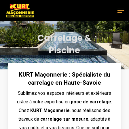
Skip
Men
to
main
content
Carrelage &
Piscine
KURT Maçonnerie : Spécialiste du
carrelage en Haute-Savoie
Sublimez vos espaces intérieurs et extérieurs
grâce à notre expertise en
pose de carrelage
.
Chez
KURT Maçonnerie
, nous réalisons des
travaux de
carrelage sur mesure
, adaptés à
vos goûts et à vos besoins. Que ce soit pour